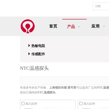
首页
应用
产品
热敏电阻
传感配件
NTC温感探头
凭借多年的生产经验，
上海领技传感-富司客
可以提供广泛的
NTC温
您自己独特的
NTC温感探头
。
加入比对
加入比对