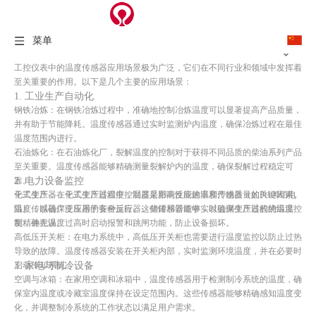
菜单
工控仪表中的温度传感器应用场景极为广泛，它们在不同行业和领域中发挥着
至关重要的作用。以下是几个主要的应用场景：
1. 工业生产自动化
钢铁冶炼：在钢铁冶炼过程中，准确地控制冶炼温度可以显著提高产品质量，
并有助于节能降耗。温度传感器通过实时监测炉内温度，确保冶炼过程在最佳
温度范围内进行。
石油炼化：在石油炼化厂，裂解温度的控制对于获得不同品质的柴油系列产品
至关重要。温度传感器能够精确测量裂解炉内的温度，确保裂解过程稳定可
2. 电力设备监控
靠。
化工生产：在化工生产过程中，温度是影响反应速率和产物质量的关键因素。
干式变压器：干式变压器温度控制器采用高性能的温度传感器（如Pt100铂电
温度传感器广泛应用于各种反应器、储罐和管道中，以确保生产过程的温度控
阻），以确保变压器的安全运行。这些传感器能够实时监测变压器的绕组温
制精确无误。
度，并在温度过高时启动报警和跳闸功能，防止设备损坏。
高低压开关柜：在电力系统中，高低压开关柜也需要进行温度监控以防止过热
导致的故障。温度传感器安装在开关柜内部，实时监测环境温度，并在必要时
3. 家电与制冷设备
启动冷却系统。
空调与冰箱：在家用空调和冰箱中，温度传感器用于检测制冷系统的温度，确
保室内温度或冷藏室温度保持在设定范围内。这些传感器能够精确感知温度变
化，并调整制冷系统的工作状态以满足用户需求。