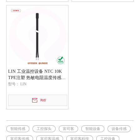
LIN 工业温控设备 NTC 10K
TPE注塑 热敏电阻温度传感器
探头
型号：
LIN
询价
智能传感
工控探头
富司客
智能设备
设备传感
富司客传感
富司客温感
富司客科技
工控设备