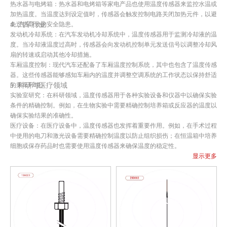
热水器与电烤箱：热水器和电烤箱等家电产品也使用温度传感器来监控水温或
加热温度。当温度达到设定值时，传感器会触发控制电路关闭加热元件，以避
4. 汽车行业
免过热导致的安全隐患。
发动机冷却系统：在汽车发动机冷却系统中，温度传感器用于监测冷却液的温
度。当冷却液温度过高时，传感器会向发动机控制单元发送信号以调整冷却风
扇的转速或启动其他冷却措施。
车厢温度控制：现代汽车还配备了车厢温度控制系统，其中也包含了温度传感
器。这些传感器能够感知车厢内的温度并调整空调系统的工作状态以保持舒适
5. 科研与医疗领域
的乘车环境。
实验室研究：在科研领域，温度传感器用于各种实验设备和仪器中以确保实验
条件的精确控制。例如，在生物实验中需要精确控制培养箱或反应器的温度以
确保实验结果的准确性。
医疗设备：在医疗设备中，温度传感器也发挥着重要作用。例如，在手术过程
中使用的电刀和激光设备需要精确控制温度以防止组织损伤；在恒温箱中培养
细胞或保存药品时也需要使用温度传感器来确保温度的稳定性。
显示更多