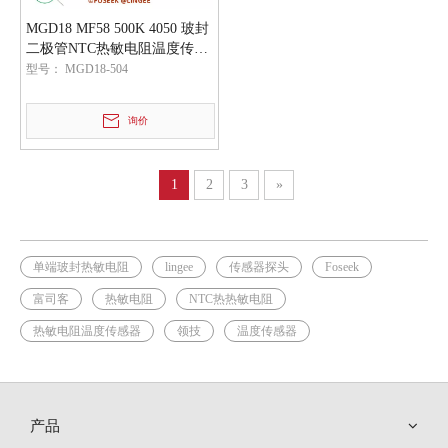
MGD18 MF58 500K 4050 玻封
二极管NTC热敏电阻温度传感
器元件
型号：
MGD18-504
询价
1
2
3
»
单端玻封热敏电阻
lingee
传感器探头
Foseek
富司客
热敏电阻
NTC热热敏电阻
热敏电阻温度传感器
领技
温度传感器
产品