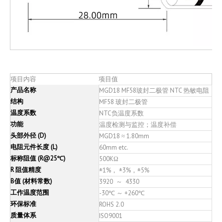
项目内容
项目值
产品名称
MGD18 MF58玻封二极管 NTC 热敏电阻
结构
MF58 玻封二极管
温度系数
NTC负温度系数
功能
温度检测与监控；温度补偿
头部外径 (D)
MGD18 ≈ 1.80mm
电阻元件长度 (L)
60mm etc.
标称阻值 (R@25℃)
500KΩ
R 阻值精度
±1%， ±3%，±5%
B值 (材料常数)
3920
～ 4330
工作温度范围
-30℃ ～ +260℃
环保标准
ROHS 2.0
质量体系
ISO9001