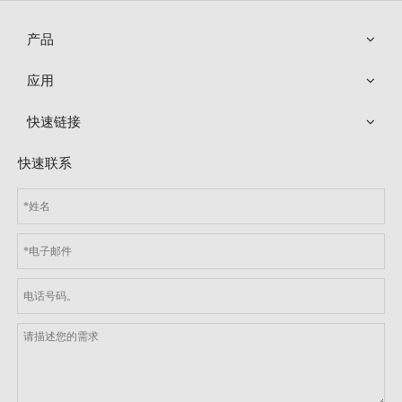
产品
应用
快速链接
100KΩ MGB单端玻封NTC热敏电阻温度传感器
MGB05 0.55mm 超微单端玻封NTC热敏电阻
快速联系
型号：
MGB-104
型号：
MGB