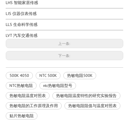
LHS 智能家居传感
LIS 仪器仪表传感
LLS 生命科学传感
MEB 2K 2.252K 2.7K 2.9K 3470 3380 3950 环氧NTC漆包线热敏电阻
MEB 4K 4.7K 5K 5.5K 6.8K 8K 3380 3470 3950 NTC 热敏电阻元件
LVT 汽车交通传感
型号：
MEB13
型号：
MEB 5K 3470
上一条:
下一条:
500K 4050
NTC 500K
热敏电阻500K
NTC热敏电阻
ntc热敏电阻型号
热敏电阻温度对照表
热敏电阻温度特性的研究实验报告
热敏电阻的工作原理及作用
热敏电阻阻值与温度对照表
贴片热敏电阻
MGB 单端玻封NTC热敏电阻
LEP 电池管理系统 BMS 温度传感器探头