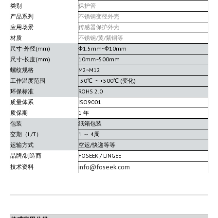
类别
保护管
产品系列
不锈钢变径外壳
应用场景
传感器保护外壳
材质
不锈钢/黄/紫铜等
尺寸-外径(mm)
Φ1.5mm~Φ10mm
尺寸-长度(mm)
10mm~500mm
螺纹规格
M2~M12
工作温度范围
-50℃ ~ +500℃ (变化)
环保标准
ROHS 2.0
质量体系
ISO9001
质保期
1 年
包装
纸箱包装
交期（L/T）
1 ～ 4周
运输方式
空运/快递等等
品牌/制造商
FOSEEK / LINGEE
info@foseek.com
技术资料