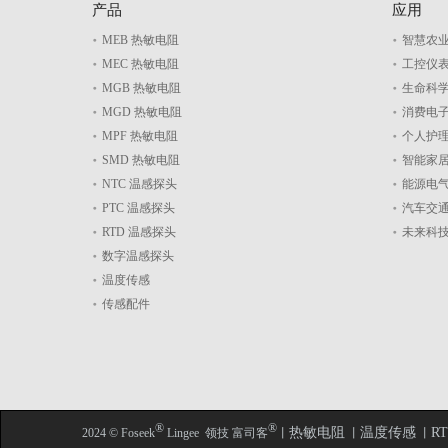
产品
应用
MEB 热敏电阻
智慧农
MEC 热敏电阻
工控仪
MGB 热敏电阻
生命科
MGD 热敏电阻
消费电
MPF 热敏电阻
个人护
SMD 热敏电阻
智能家
NTC 温感探头
能源电
PTC 温感探头
汽车交
RTD 温感探头
未来科
数字温感探头
温度传感
传感配件
​​​​​​​®
®
热敏电阻
温度传感
R
2024 © Foseek
Lingee 领技 富司客
丨
丨
丨